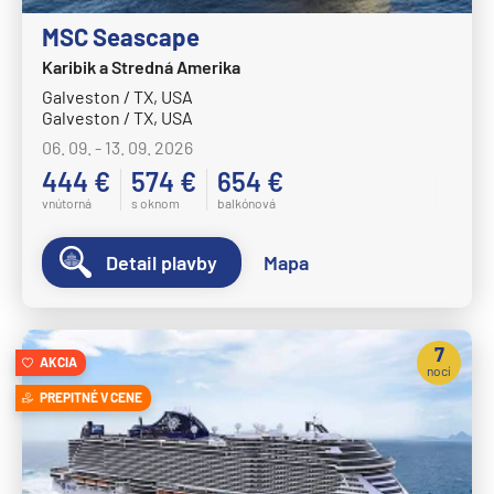
Celestyal Journey
MSC Seascape
Celestyal Olympia
Karibik a Stredná Amerika
Costa Cruises
Galveston / TX, USA
Costa Deliziosa
Galveston / TX, USA
06. 09. - 13. 09. 2026
Costa Diadema
444 €
574 €
654 €
Costa Fascinosa
vnútorná
s oknom
balkónová
Costa Favolosa
Detail plavby
Mapa
Costa Fortuna
Costa Pacifica
Costa Serena
7
AKCIA
nocí
Costa Smeralda
PREPITNÉ V CENE
Costa Toscana
Crystal Cruises
Crystal Serenity