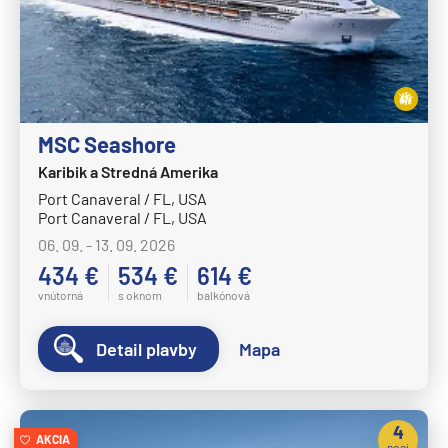
Crystal Symphony
Cunard Line
Queen Anne
Queen Elizabeth
MSC Seashore
Queen Mary 2
Karibik a Stredná Amerika
Port Canaveral / FL, USA
Queen Victoria
Port Canaveral / FL, USA
Disney Cruise Line
06. 09. - 13. 09. 2026
Disney Adventure
434 €
534 €
614 €
vnútorná
s oknom
balkónová
Disney Destiny
Disney Dream
Detail plavby
Mapa
Disney Fantasy
Disney Magic
4
Disney Treasure
AKCIA
noci