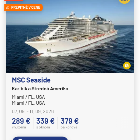
Disney Wish
PREPITNÉ V CENE
Disney Wonder
Explora Journeys
Explora I
Explora II
Explora III
Explora IV
MSC Seaside
Explora V
Karibik a Stredná Amerika
Explora VI
Miami / FL, USA
Miami / FL, USA
Hapag-Lloyd Cruises
07. 09. - 11. 09. 2026
HANSEATIC inspiration
289 €
339 €
379 €
HANSEATIC nature
vnútorná
s oknom
balkónová
HANSEATIC spirit