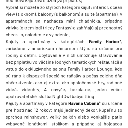
hodinová kajutová služba (za príplatok).
Vybrať si môžete zo štyroch kategórií kajút: interior, ocean
view (s oknom), balcony (s balkónom) a suite (apartmán). V
apartmánoch sa nachádza mini chladnička, prípadne
vírivka (okrem lodí triedy Fantasy) a zahŕňajú aj prednostný
check-in, nalodenie a vylodenie.
Kajuty a apartmány v kategóriách
Family Harbor
*,
zariadené v americkom námornom štýle, sú určené pre
rodiny s deťmi. Ubytovanie v nich umožňuje stravovanie
bez príplatku vo väčšine lodných tematických reštaurácií a
vstup do exkluzívneho salónu Family Harbor Lounge, kde
sú ráno k dispozícii špeciálne raňajky a počas celého dňa
občerstvenie, ako aj extra, ako spoločenské hry, rodinné
videá, videohry. A navyše, bezplatne, jeden večer
opatrovateľské služba NightOwl babysitting.
Kajuty a apartmány v kategórii
Havana Cabana
* sú určené
pre hostí nad 12 rokov; majú jedinečný dekor, kúpeľnu so
sprchou rainshower, veľký balkón alebo vonkajšie patio
vybavené lehátkami, stolíkom a prípadne aj hojdacou