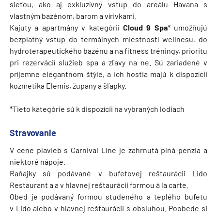
sieťou, ako aj exkluzívny vstup do areálu Havana s
vlastným bazénom, barom a vírivkami.
Kajuty a apartmány v kategórii
Cloud 9
Spa
* umožňujú
bezplatný vstup do termálnych miestností wellnesu, do
hydroterapeutického bazénu a na fitness tréningy, prioritu
pri rezervácií služieb spa a zľavy na ne. Sú zariadené v
príjemne elegantnom štýle, a ich hostia majú k dispozícii
kozmetika Elemis, župany a šľapky.
*Tieto kategórie sú k dispozícii na vybraných lodiach
Stravovanie
V cene plavieb s Carnival Line je zahrnutá plná penzia a
niektoré nápoje.
Raňajky sú podávané v bufetovej reštaurácii Lido
Restaurant a a v hlavnej reštaurácii formou á la carte.
Obed je podávaný formou studeného a teplého bufetu
v Lido alebo v hlavnej reštaurácii s obsluhou. Poobede si