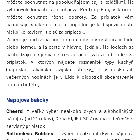
môžete pochutnať na popoludňajšom čaji s koláčikmi. Na
vybraných lodiach sa nachádza Redfrog Pub, v ktorom
môžete ochutnať rôzne dobroty. Za príplatok vám
namiešajú shake na mieru, prípadne je k dispozícii ešte
niekoľko kaviarní, tie sú za príplatok.
Večera je podávaná buď formou bufetu v reštaurácii Lido
alebo formou á la carte v hlavnej jedálni. Na lodiach sa
nachádzajú i špeciálne reštaurácie (záleží od lode) za
príplatok, v ktorých nájdete rozmanité typy kuchýň
(napríklad taliansku, ázijskú, steaky... ). V neskorých
večerných hodinách je v Lido k dispozícii občerstvenie
formou bufetu.
Nápojové balíčky
Cheers!
= veľký výber nealkoholických a alkoholických
nápojov (od 21 rokov). Cena 51,95 USD / osoba a deň + 15%
servisný príplatok
Bottomless Bubbles
= výber nealkoholických nápojov.