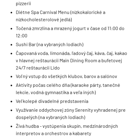
pizzerii
Diétne Spa Carnival Menu (nízkokalorické a
nízkocholesterolové jedlá)
Točená zmrzlina a mrazený jogurt v čase od 11:00 do
12:00
Sushi Bar (na vybraných lodiach)
Čapovaná voda, limonáda, ľadový čaj, káva, čaj, kakao
v hlavnej reštaurácii Main Dining Room a bufetovej
24/7 reštaurácii Lido
Voľný vstup do všetkých klubov, barov a salónov
Aktivity počas celého dňa (karaoke párty, tanečné
lekcie, vodná gymnastika a veľa iných)
Veľkolepé divadelné predstavenia
Využívanie oddychovej zóny Serenity vyhradenej pre
dospelých (na vybraných lodiach)
Živá hudba - vystúpenia skupín, medzinárodných
interpretov a orchestrov a kabarety