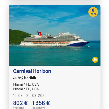
8
nocí
Carnival Horizon
Južný Karibik
Miami / FL, USA
Miami / FL, USA
15. 08. - 23. 08. 2026
802 €
1 356 €
vnútorná
balkónová