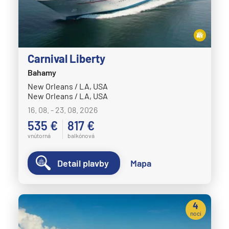
Carnival Liberty
Bahamy
New Orleans / LA, USA
New Orleans / LA, USA
16. 08. - 23. 08. 2026
535 €
817 €
vnútorná
balkónová
Detail plavby
Mapa
4
noci