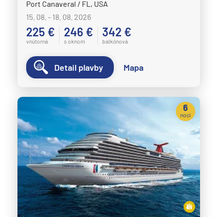
Port Canaveral / FL, USA
15. 08. - 18. 08. 2026
225 €
246 €
342 €
vnútorná
s oknom
balkónová
Detail plavby
Mapa
6
nocí