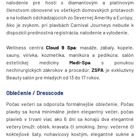
nalodenie pre hostí s diamantovým a platinovým
členstvom obnovené vo všetkých domovských prístavoch
a na lodiach odchádzajúcich zo Severnej Ameriky a Európy.
Ako je zvykom, pri plavbách Carnival Journeys nebude k
dispozícii prednostná registrácia, nalodenie a vylodenie.
Wellness centrá
Cloud 9 Spa
: masáže, zábaly, kúpele,
sauny, vírivka, kozmetika, manikúra a pedikúra; salón
estetickej medicíny
Medi-Spa
s ponukou
nechirurgických zákrokov a procedúr.
ZSPA
je exkluzívny
Beauty salón pre mladých od 13 do 17 rokov.
Oblečenie / Dresscode
Počas večerí sa odporúča formálnejšie oblečenie. Počas
plavby sa koná minimálne jeden elegantný večer, počas
plavieb v trvaní viac ako 6 dní sa konajú dva elegantné
večery (muži: oblek, kravata či smoking, ženy: večerné či
koktejlové šaty, nohavicový kostým, elegantné sukne a