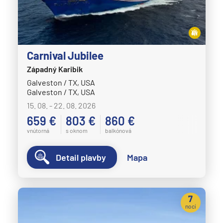
Carnival Jubilee
Západný Karibik
Galveston / TX, USA
Galveston / TX, USA
15. 08. - 22. 08. 2026
659 €
803 €
860 €
vnútorná
s oknom
balkónová
Detail plavby
Mapa
7
nocí