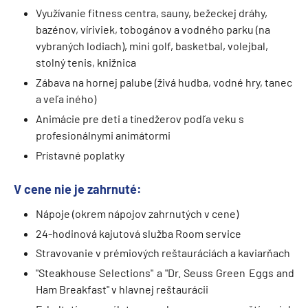
Využívanie fitness centra, sauny, bežeckej dráhy,
bazénov, víriviek, tobogánov a vodného parku (na
vybraných lodiach), mini golf, basketbal, volejbal,
stolný tenis, knižnica
Zábava na hornej palube (živá hudba, vodné hry, tanec
a veľa iného)
Animácie pre deti a tínedžerov podľa veku s
profesionálnymi animátormi
Prístavné poplatky
V cene nie je zahrnuté:
Nápoje (okrem nápojov zahrnutých v cene)
24-hodinová kajutová služba Room service
Stravovanie v prémiových reštauráciách a kaviarňach
"Steakhouse Selections" a "Dr. Seuss Green Eggs and
Ham Breakfast" v hlavnej reštaurácii