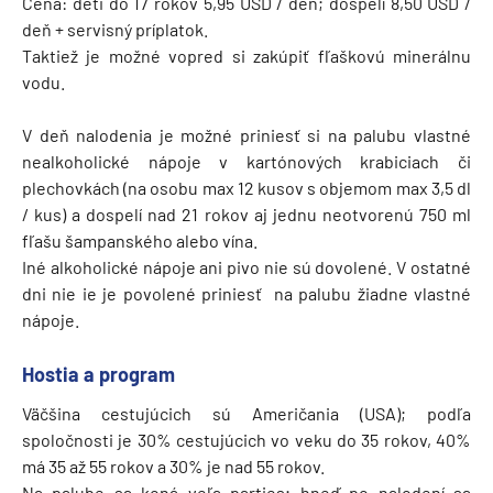
Cena: deti do 17 rokov 5,95 USD / deň; dospelí 8,50 USD /
deň + servisný príplatok.
Taktiež je možné vopred si zakúpiť fľaškovú minerálnu
vodu.
V deň nalodenia je možné priniesť si na palubu vlastné
nealkoholické nápoje v kartónových krabiciach či
plechovkách (na osobu max 12 kusov s objemom max 3,5 dl
/ kus) a dospelí nad 21 rokov aj jednu neotvorenú 750 ml
fľašu šampanského alebo vína.
Iné alkoholické nápoje ani pivo nie sú dovolené. V ostatné
dni nie ie je povolené priniesť na palubu žiadne vlastné
nápoje.
Hostia a program
Väčšina cestujúcich sú Američania (USA); podľa
spoločnosti je 30% cestujúcich vo veku do 35 rokov, 40%
má 35 až 55 rokov a 30% je nad 55 rokov.
Na palube sa koná veľa parties; hneď po nalodení sa