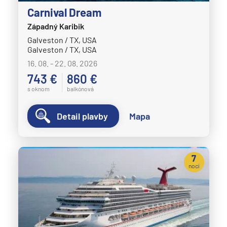
Carnival Dream
Západný Karibik
Galveston / TX, USA
Galveston / TX, USA
16. 08. - 22. 08. 2026
743 €
860 €
s oknom
balkónová
Detail plavby
Mapa
7
nocí