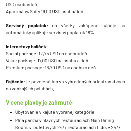
USD osoba/deň;
Apartmány, Suity 19.00 USD osoba/deň.
Servisný poplatok:
na všetky zakúpené nápoje sa
automaticky aplikuje servisný poplatok 18%
Internetový balíček:
Social package: 12,75 USD na osobu/deň
Value package: 17,00 USD na osobu a deň
Premium package: 18,70 USD na osobu a deň
Fajčenie:
je povolené len vo vyhradených priestranstvách
na vonkajších palubách.
V cene plavby je zahrnuté:
Ubytovanie v kajute vybranej kategórie
Plná penzia v hlavných reštauráciách Main Dining
Room, v bufetových 24/7 reštauráciách Lido, v 24/7