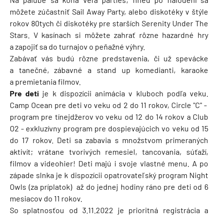
môžete zúčastniť Sail Away Party, alebo diskotéky v štýle
rokov 80tych či diskotéky pre starších Serenity Under The
Stars. V kasínach si môžete zahrať rôzne hazardné hry
a zapojiť sa do turnajov o peňažné výhry.
Zabávať vás budú rôzne predstavenia, či už spevácke
a tanečné, zábavné a stand up komedianti, karaoke
a premietania filmov.
Pre deti
je k dispozícii animácia v kluboch podľa veku.
Camp Ocean pre deti vo veku od 2 do 11 rokov, Circle "C" -
program pre tínejdžerov vo veku od 12 do 14 rokov a Club
O2 - exkluzívny program pre dospievajúcich vo veku od 15
do 17 rokov. Deti sa zabavia s množstvom primeraných
aktivít; vrátane tvorivých remesiel, tancovania, súťaží,
filmov a videohier! Deti majú i svoje vlastné menu. A po
západe slnka je k dispozícii opatrovateľský program Night
Owls (za príplatok) až do jednej hodiny ráno pre deti od 6
mesiacov do 11 rokov.
So splatnosťou od 3.11.2022 je prioritná registrácia a