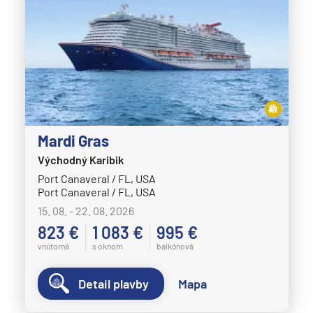
Mardi Gras
Východný Karibik
Port Canaveral / FL, USA
Port Canaveral / FL, USA
15. 08. - 22. 08. 2026
823 €
1 083 €
995 €
vnútorná
s oknom
balkónová
Detail plavby
Mapa