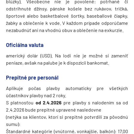
blúzky). Všeobecne nie je povolené: potrhané či
odstrihnuté džínsy, pánske košele bez rukávov, tričká,
športové alebo basketbalové šortky, baseballové čiapky,
žabky a oblečenie k vode. V každom prípade odporúčame
nezabudnúť ani na vhodnú obuv a oblečenie na exkurzie.
Oficiálna valuta
americký dolár (USD). Na lodi nie je možné si zameniť
peniaze, avšak na palube je k dispozícii bankomat.
Prepitné pre personál
Aplikuje počas plavby automaticky pre všetkých
účastníkov plavby nad 2 roky.
S platnosťou
od 2.4.2026
pre plavby s nalodením sa od
2.4.2026 bude prepitné upravené nasledovne
(netýka sa klientov, ktorí si prepitné potvrdili za pôvodnú
sumu):
Štandardné kategórie (vnútorné, vonkajšie, balkón): 17.00