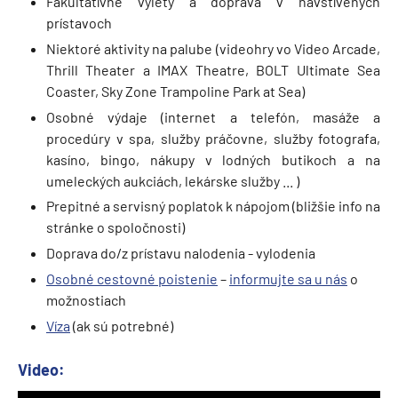
Fakultatívne výlety a doprava v navštívených
prístavoch
Niektoré aktivity na palube (videohry vo Video Arcade,
Thrill Theater a IMAX Theatre, BOLT Ultimate Sea
Coaster, Sky Zone Trampoline Park at Sea)
Osobné výdaje (internet a telefón, masáže a
procedúry v spa, služby práčovne, služby fotografa,
kasíno, bingo, nákupy v lodných butikoch a na
umeleckých aukciách, lekárske služby ... )
Prepitné a servisný poplatok k nápojom (bližšie info na
stránke o spoločnosti)
Doprava do/z prístavu nalodenia - vylodenia
Osobné cestovné poistenie
–
informujte sa u nás
o
možnostiach
Víza
(ak sú potrebné)
Video: