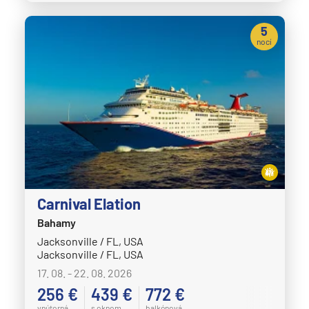
5
nocí
Carnival Elation
Bahamy
Jacksonville / FL, USA
Jacksonville / FL, USA
17. 08. - 22. 08. 2026
256 €
439 €
772 €
vnútorná
s oknom
balkónová