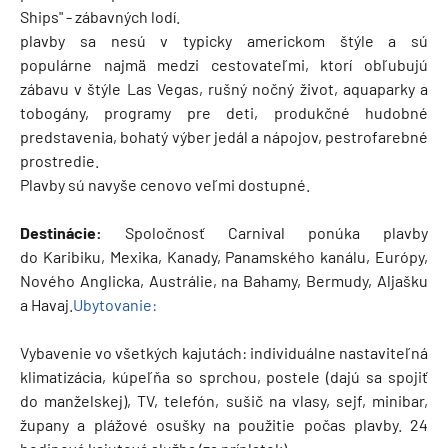
Ships" - zábavných lodí.
plavby sa nesú v typicky americkom štýle a sú
populárne najmä medzi cestovateľmi, ktorí obľubujú
zábavu v štýle Las Vegas, rušný nočný život, aquaparky a
tobogány, programy pre deti, produkčné hudobné
predstavenia, bohatý výber jedál a nápojov, pestrofarebné
prostredie.
Plavby sú navyše cenovo veľmi dostupné.
Destinácie:
Spoločnosť Carnival ponúka plavby
do Karibiku, Mexika, Kanady, Panamského kanálu, Európy,
Nového Anglicka, Austrálie, na Bahamy, Bermudy, Aljašku
a Havaj.
Ubytovanie:
​Vybavenie vo všetkých kajutách: individuálne nastaviteľná
klimatizácia, kúpeľňa so sprchou, postele (dajú sa spojiť
do manželskej), TV, telefón, sušič na vlasy, sejf, minibar,
župany a plážové osušky na použitie počas plavby. 24