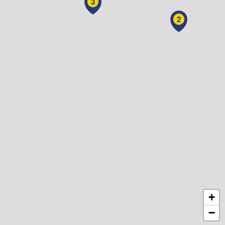
3
2
+
−