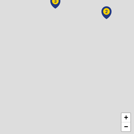
3
2
+
−