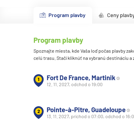
Kanárske ostrovy a Ma
Program plavby
Ceny plavb
Karibik a Stredná Ameri
Bahamy
Bermudy
Program plavby
Južný Karibik
Spoznajte miesta, kde Vaša loď počas plavby zak
celú trasu. Stačí kliknúť na vybranú destináciu a
Kalifornia a Mexiko
Karibik a Stredná Ame
Fort De France, Martinik
Východný Karibik
1
12. 11. 2027, odchod o 19:00
Západný Karibik
Severná Amerika
Pointe-à-Pitre, Guadeloupe
Aljaška
2
13. 11. 2027, príchod o 07:00, odchod o 16:
Kanada a Nové Anglick
Západné pobrežie USA