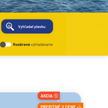
Vyhľadať plavbu
Rozšírené
vyhľadávanie
AKCIA
PREPITNÉ V CENE