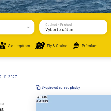
Odchod - Príchod
avy
S delegátom
Fly & Cruise
Prémium
. 11. 2027
alsko
Skopírovať adresu plavby
e
osť
es