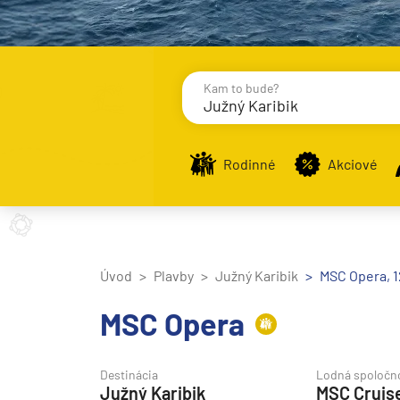
Kam to bude?
Južný Karibik
Destinácie
Príst
Rodinné
Akciové
Stredomorie
Stredomorie
Úvod
Plavby
Južný Karibik
MSC Opera, 12
Stredomorie a Portug
MSC Opera
Východné Stredomori
Západné Stredomorie
Destinácia
Lodná spoločn
Južný Karibik
MSC Cruis
Severná Európa