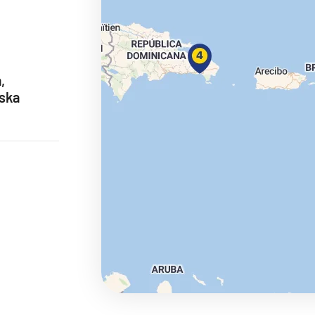
,
ie
ska
a
ra a Maroko