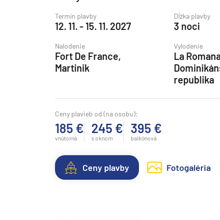
Grónsko
Termín plavby
Dĺžka plavby
12. 11. - 15. 11. 2027
3 noci
Island
Nalodenie
Vylodenie
Nórske fjordy
Fort De France,
La Romana
Nórske fjordy a Pobalt
Martinik
Dominikán
republika
Pobaltie
Severná Európa
Ceny plavieb od (na osobu):
Severozápadná Európa
185 €
245 €
395 €
Britské ostrovy a Írsko
vnútorná
s oknom
balkónová
Pobrežie Európy
Severozápadná Európ
Ceny plavby
Fotogaléria
Kanárske ostrovy, Madei
Azorské ostrovy
Kanárske ostrovy