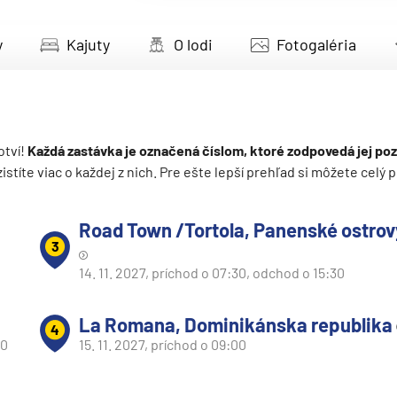
deira
y
Kajuty
O lodi
Fotogaléria
ka
otví!
Každá zastávka je označená číslom, ktoré zodpovedá jej poz
 zistíte viac o každej z nich. Pre ešte lepší prehľad si môžete cel
rika
Road Town /Tortola, Panenské ostrovy
3
14. 11. 2027, príchod o 07:30, odchod o 15:30
La Romana, Dominikánska republika
4
00
15. 11. 2027, príchod o 09:00
o