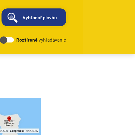
Vyhľadať plavbu
Rozšírené
vyhľadávanie