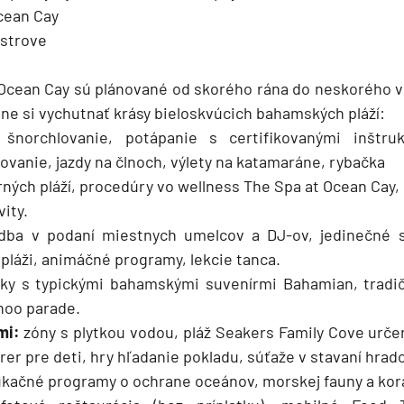
cean Cay
ostrove
 Ocean Cay sú plánované od skorého rána do neskorého v
plne si vychutnať krásy bieloskvúcich bahamských pláží:
 šnorchlovanie, potápanie s certifikovanými inštru
ovanie, jazdy na člnoch, výlety na katamaráne, rybačka
rných pláží, procedúry vo wellness The Spa at Ocean Cay,
ity.
udba v podaní miestnych umelcov a DJ-ov, jedinečné 
pláži, animáčné programy, lekcie tanca.
íky s typickými bahamskými suvenírmi Bahamian, tradi
oo parade.
mi:
zóny s plytkou vodou, pláž Seakers Family Cove určen
rer pre deti, hry hľadanie pokladu, súťaže v stavaní hrado
ukačné programy o ochrane oceánov, morskej fauny a kor