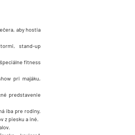
ečera, aby hostia
ktormi, stand-up
 špeciálne fitness
show pri majáku,
čné predstavenie
á iba pre rodiny,
v z piesku a iné.
alov.