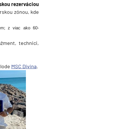
skou rezerváciou
skou zónou, kde
iem; z viac ako 60-
žment, technici,
 lode
MSC Divina
.