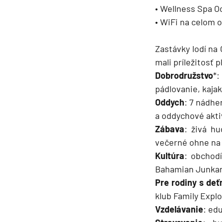
• Wellness Spa O
• WiFi na celom 
Zastávky lodí na
mali príležitosť 
Dobrodružstvo
*:
pádlovanie, kajak
Oddych
: 7 nádhe
a oddychové aktiv
Zábava
: živá h
večerné ohne na 
Kultúra
: obchod
Bahamian Junkan
Pre rodiny s deť
klub Family Explo
Vzdelávanie
: ed