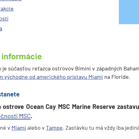
rakcie
ostí
a
informácie
y je súčasťou reťazca ostrovov Bimini v západných Baha
km východne od amerického prístavu Miami
na Floride.
stanete
strove Ocean Cay MSC Marine Reserve zastavuj
očnosti MSC
.
žné v
Miami
alebo v
Tampe
. Zastávku tu má vždy iba jediná