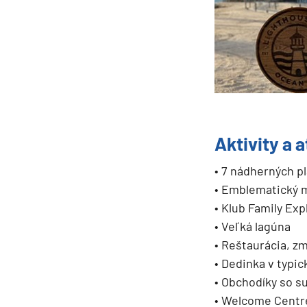
Aktivity a 
• ​7 nádherných p
• Emblematický 
• Klub Family Exp
• Veľká lagúna
• Reštaurácia, zm
• Dedinka v typi
• Obchodíky so s
• Welcome Centr