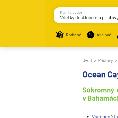
Kam to bude?
Všetky destinácie a prístav
Destinácie
Príst
Rodinné
Akciové
Zobraziť iba prístavy n
Úvod
Prístavy
Ocean Ca
Nahrávam
Súkromný o
Potvrdiť
v Bahamác
Všeobené in