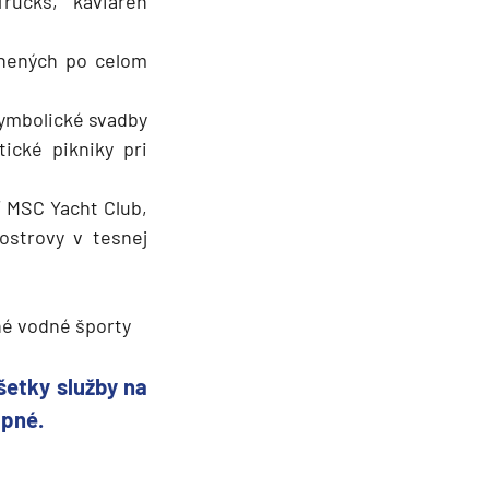
rucks, kaviareň
stnených po celom
symbolické svadby
ické pikniky pri
í MSC Yacht Club,
strovy v tesnej
né vodné športy
šetky služby na
upné.