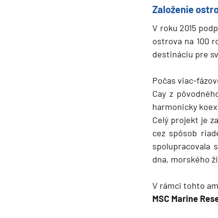
Založenie ostr
V roku 2015 podp
ostrova na 100 r
destináciu pre sv
Počas viac-fázov
Cay z pôvodného
harmonicky koex
Celý projekt je 
cez spôsob riad
spolupracovala 
dna, morského ži
V rámci tohto a
MSC Marine Res