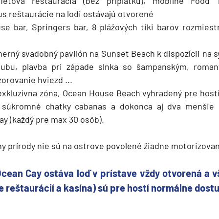
fetová reštaurácia (bez príplatku), mobilné Food T
us reštaurácie na lodi ostávajú otvorené
use bar, Springers bar, 8 plážových tiki barov rozmie
herný svadobný pavilón na Sunset Beach k dispozícii na 
ubu, plavba pri západe slnka so šampanským, romant
orovanie hviezd ...
exkluzívna zóna, Ocean House Beach vyhradený pre host
 súkromné chatky cabanas a dokonca aj dva menšie o
ay (každý pre max 30 osôb).
y prírody nie sú na ostrove povolené žiadne motorizova
cean Cay ostáva loď v prístave vždy otvorená a v
e reštaurácií a kasína) sú pre hostí normálne dost