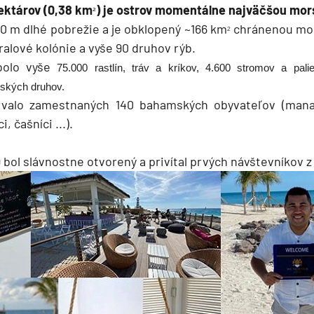
hektárov (0,38 km
) je ostrov momentálne najväčšou mor
²
0 m dlhé pobrežie a je obklopený ~166 km
chránenou mor
²
ralové kolónie a vyše 90 druhov rýb.
bolo vyše
75.000 rastlín, tráv a kríkov, 4.600 stromov a pal
bských druhov.
rvalo zamestnaných 140 bahamských obyvateľov (mana
, čašníci ...).
 bol slávnostne otvorený a privítal prvých návštevníkov z