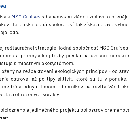
ova
ísala
MSC Cruises
s bahamskou vládou zmluvu o prenájm
okov. Talianska lodná spoločnosť tak získala právo vybud
oje lode.
ej reštauračnej stratégie, lodná spoločnosť MSC Cruise
 miesta priemyselnej ťažby piesku na úžasnú morskú r
istuje s miestnym ekosystémom.
založený na rešpektovaní ekologických princípov - od st
enia ostrova, až po tipy aktivít, ktoré sú tu v ponuke
s medzinárodným tímom odborníkov na revitalizácii ok
vota a ohrozených koralov.
mbiciózneho a jedinečného projektu bol ostrov premenov
erve
.