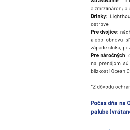
Stravovanie
: bu
a zmrzlináreň; pl
Drinky
: Lightho
ostrove
Pre dvojice
: nád
alebo obnovu sľ
západe slnka, poz
Pre náročných
: 
na prenájom sú
blízkosti Ocean C
*Z dôvodu ochran
Počas dňa na O
palube (vrátan