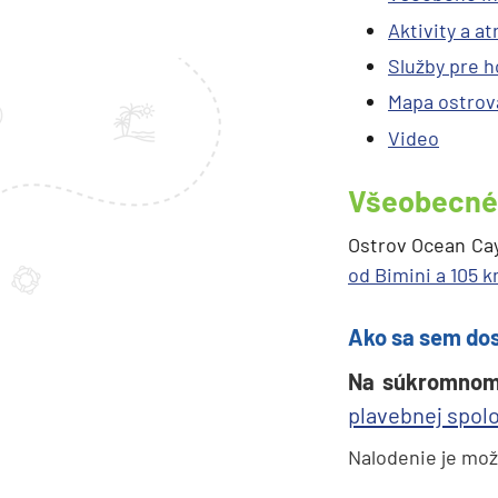
Aktivity a at
Služby pre h
Mapa ostrov
Video
Všeobecné 
Ostrov Ocean Ca
od Bimini a 105 
Ako sa sem do
Na
súkromnom o
plavebnej spol
Nalodenie je mo