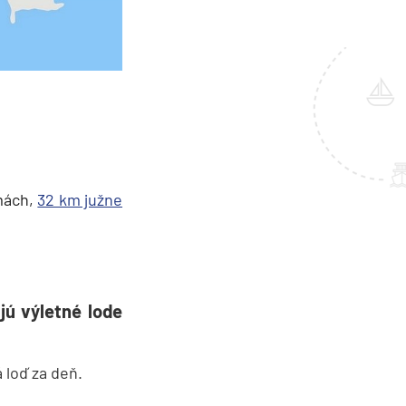
mách,
32 km južne
ú výletné lode
 loď za deň.