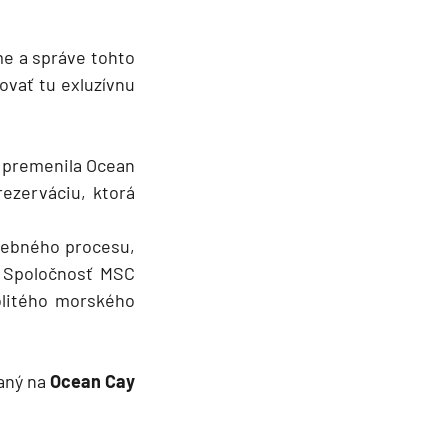
e a správe tohto
ovať tu exluzívnu
s premenila Ocean
ezerváciu, ktorá
avebného procesu,
. Spoločnosť MSC
olitého morského
aný na
Ocean Cay