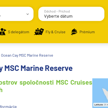
Odchod - Príchod
y
avy
S delegátom
Fly & Cruise
Prémium
alodenia
Ocean Cay MSC Marine Reserve
y MSC Marine Reserve
strov spoločnosti MSC Cruises
h
formácie