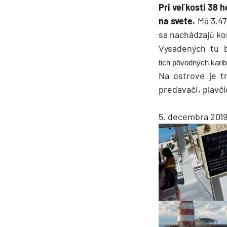
Pri veľkosti 38 
na svete.
Má 3.47
sa nachádzajú ko
Vysadených tu 
tich pôvodných kari
Na ostrove je t
predavači, plavčíci
5. decembra 2019