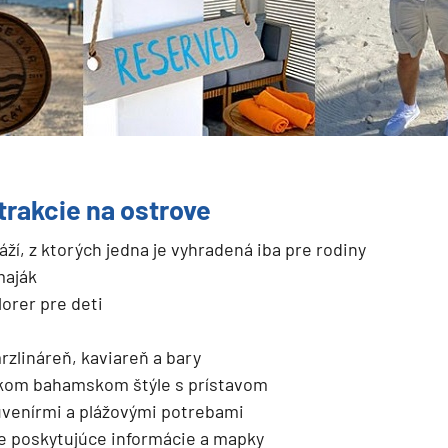
atrakcie na ostrove
láží, z ktorých jedna je vyhradená iba pre rodiny
maják
lorer pre deti
rzlináreň, kaviareň a bary
ckom bahamskom štýle s prístavom
uvenírmi a plážovými potrebami
e poskytujúce informácie a mapky