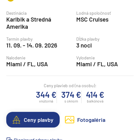
Destinácia
Lodná spoločnosť
Karibik a Stredná
MSC Cruises
Amerika
Termín plavby
Dĺžka plavby
11. 09. - 14. 09. 2026
3 noci
Nalodenie
Vylodenie
Miami / FL, USA
Miami / FL, USA
Ceny plavieb od (na osobu):
344 €
374 €
414 €
vnútorná
s oknom
balkónová
Ceny plavby
Fotogaléria