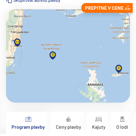
Skopírovať adresu plavby
PREPITNÉ V CENE
Program plavby
Ceny plavby
Kajuty
O lodi