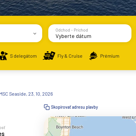
Odchod - Príchod
avy
S delegátom
Fly & Cruise
Prémium
MSC Seaside, 23. 10. 2026
alsko
Skopírovať adresu plavby
e
osť
es