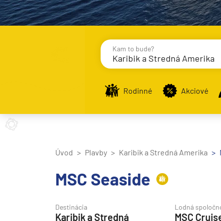
Kam to bude?
Karibik a Stredná Amerika
Destinácie
Príst
Rodinné
Akciové
Stredomorie
Stredomorie
Úvod
Plavby
Karibik a Stredná Amerika
Stredomorie a Portug
MSC Seaside
Východné Stredomori
Západné Stredomorie
Destinácia
Lodná spoločn
Karibik a Stredná
MSC Cruis
Severná Európa