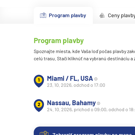
Kanárske ostrovy a Ma
Program plavby
Ceny plavb
Karibik a Stredná Ameri
Bahamy
Bermudy
Program plavby
Južný Karibik
Spoznajte miesta, kde Vaša loď počas plavby zak
celú trasu. Stačí kliknúť na vybranú destináciu a
Kalifornia a Mexiko
Karibik a Stredná Ame
Miami / FL, USA
Východný Karibik
1
23. 10. 2026, odchod o 17:00
Západný Karibik
Severná Amerika
Nassau, Bahamy
2
24. 10. 2026, príchod o 09:00, odchod o 18
Aljaška
Kanada a Nové Anglick
Západné pobrežie USA
Zobraziť program plavby na mape