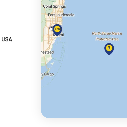
ie
, USA
a
ra a Maroko