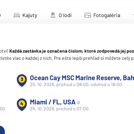
deira
y
Kajuty
O lodi
Fotogaléria
ka
otví!
Každá zastávka je označená číslom, ktoré zodpovedá jej poz
 zistíte viac o každej z nich. Pre ešte lepší prehľad si môžete cel
rika
Ocean Cay MSC Marine Reserve, Ba
3
25. 10. 2026, príchod o 08:00, odchod o 18:00
Miami / FL, USA
4
:00
26. 10. 2026, príchod o 07:00
o