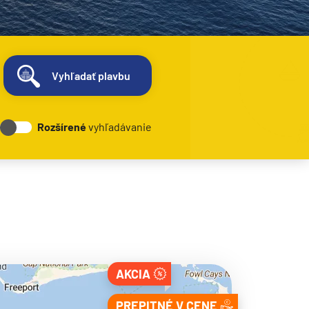
Vyhľadať plavbu
Rozšírené
vyhľadávanie
AKCIA
PREPITNÉ V CENE