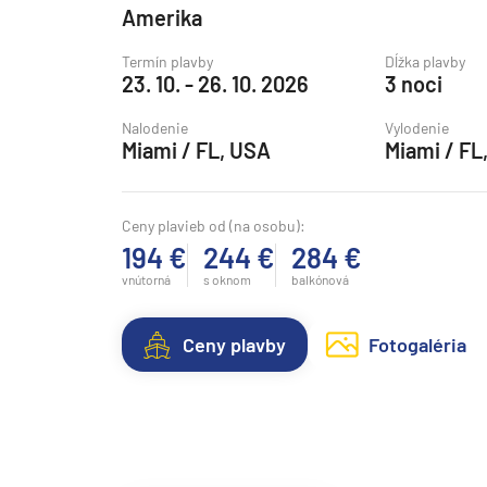
Amerika
Grónsko
Termín plavby
Dĺžka plavby
Island
23. 10. - 26. 10. 2026
3 noci
Nórske fjordy
Nalodenie
Vylodenie
Nórske fjordy a Pobalt
Miami / FL, USA
Miami / FL
Pobaltie
Severná Európa
Ceny plavieb od (na osobu):
194 €
244 €
284 €
Severozápadná Európa
vnútorná
s oknom
balkónová
Britské ostrovy a Írsko
Pobrežie Európy
Ceny plavby
Fotogaléria
Severozápadná Európ
Kanárske ostrovy, Madei
Azorské ostrovy
Kanárske ostrovy